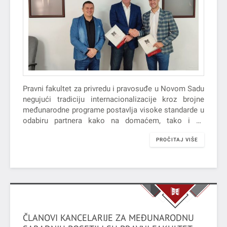
Pravni fakultet za privredu i pravosuđe u Novom Sadu
negujući tradiciju internacionalizacije kroz brojne
međunarodne programe postavlja visoke standarde u
odabiru partnera kako na domaćem, tako i na
inostranom tržištu. Kao jedan od vidova te afirmacije
PROČITAJ VIŠE
naročito se ističe Work and Travel Program kao
program studentske i kulturne razmene organizovan
od strane vlade SAD-a.
ČLANOVI KANCELARIJE ZA MEĐUNARODNU