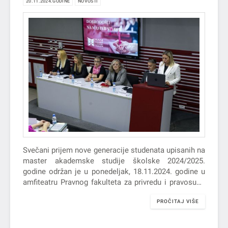
20.11.2024.GODINE
NOVOSTI
Svečani prijem nove generacije studenata upisanih na
master akademske studije školske 2024/2025.
godine održan je u ponedeljak, 18.11.2024. godine u
amfiteatru Pravnog fakulteta za privredu i pravosuđe
u Novom Sadu.
PROČITAJ VIŠE