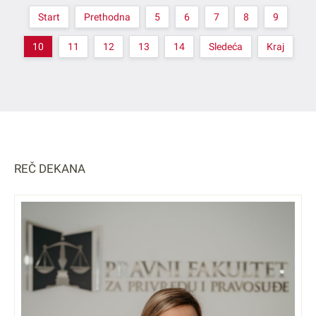
Start
Prethodna
5
6
7
8
9
10
11
12
13
14
Sledeća
Kraj
REČ DEKANA