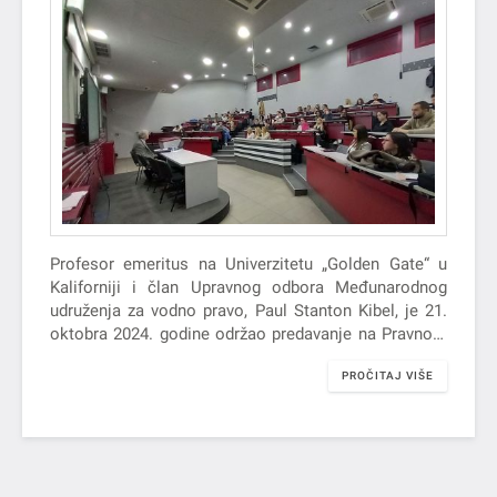
Profesor emeritus na Univerzitetu „Golden Gate“ u
Kaliforniji i član Upravnog odbora Međunarodnog
udruženja za vodno pravo, Paul Stanton Kibel, je 21.
oktobra 2024. godine održao predavanje na Pravnom
fakultetu za privredu i pravosuđe u Novom Sadu na
PROČITAJ VIŠE
temu „Od fragmentacije do konvergencije: Podnesak
Crne Gore Odboru za implementaciju Konvencije
Ujedinjenih nacija o proceni uticaja na životnu
sredinu u prekograničnom kontekstu povodom
projekta hidroelektrane Buk Bijela“.