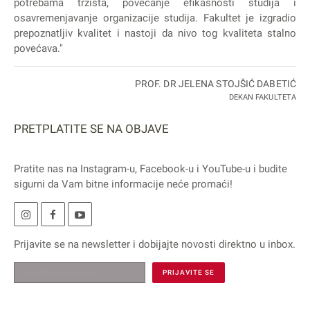
potrebama tržišta, povećanje efikasnosti studija i
osavremenjavanje organizacije studija. Fakultet je izgradio
prepoznatljiv kvalitet i nastoji da nivo tog kvaliteta stalno
povećava."
PROF. DR JELENA STOJŠIĆ DABETIĆ
DEKAN FAKULTETA
PRETPLATITE SE NA OBJAVE
Pratite nas na
Instagram
-u,
Facebook
-u i
YouTube
-u i budite
sigurni da Vam bitne informacije neće promaći!
Prijavite se na
newsletter
i dobijajte novosti direktno u inbox.