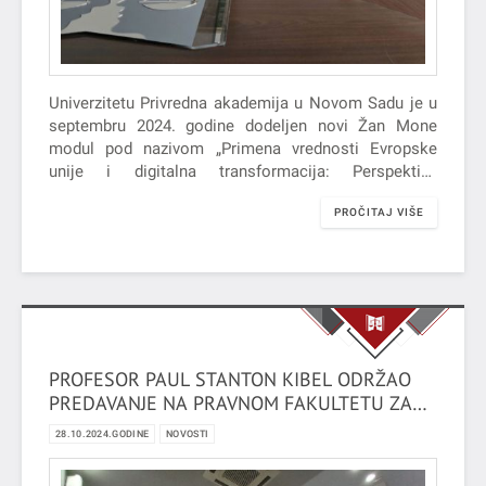
Univerzitetu Privredna akademija u Novom Sadu je u
septembru 2024. godine dodeljen novi Žan Mone
modul pod nazivom „Primena vrednosti Evropske
unije i digitalna transformacija: Perspektiva
Srbije/Application of EU values and digital
PROČITAJ VIŠE
transformation: Serbian perspective“ (EUDIGVAL).
PROFESOR PAUL STANTON KIBEL ODRŽAO
PREDAVANJE NA PRAVNOM FAKULTETU ZA
PRIVREDU I PRAVOSUĐE U NOVOM SADU
28.10.2024.GODINE
NOVOSTI