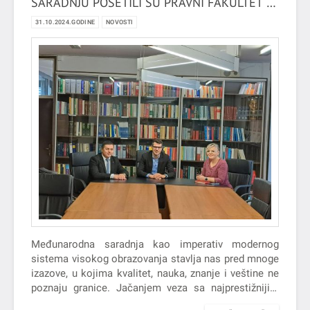
SARADNJU POSETILI SU PRAVNI FAKULTET U
RIJECI
31.10.2024.GODINE
NOVOSTI
Međunarodna saradnja kao imperativ modernog
sistema visokog obrazovanja stavlja nas pred mnoge
izazove, u kojima kvalitet, nauka, znanje i veštine ne
poznaju granice. Jačanjem veza sa najprestižnijim
visokoškolskim ustanovama u regionu i šire,