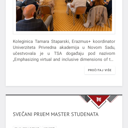
Koleginica Tamara Staparski, Erazmus+ koordinator
Univerziteta Privredna akademija u Novom Sadu,
učestvovala je u TSA događaju pod nazivom
„Emphasizing virtual and inclusive dimensions of the
Blended Intensive Programmes“, koji je održan u
PROČITAJ VIŠE
Zagrebu u periodu 29.10.2024 - 30.10.2024. godine.
SVEČANI PRIJEM MASTER STUDENATA